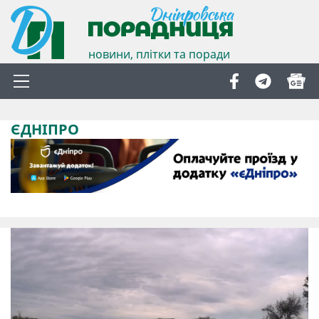
новини, плітки та поради
ЄДНІПРО