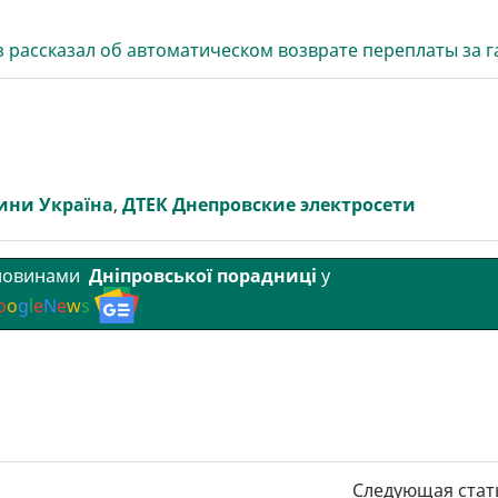
з рассказал об автоматическом возврате переплаты за г
ини Україна
,
ДТЕК Днепровские электросети
 новинами
Дніпровської порадниці
у
o
o
g
l
e
N
e
w
s
Следующая стат