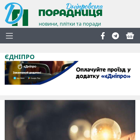
новини, плітки та поради
ЄДНІПРО