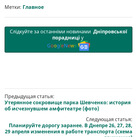
т
o
r
a
p
Метки:
Главное
и
k
m
p
Слідкуйте за останніми новинами
Дніпровської
порадниці
у
G
o
o
g
l
e
N
e
w
s
Предыдущая статья:
Утерянное сокровище парка Шевченко: история
об исчезнувшем амфитеатре (фото)
Следующая статья:
Планируйте дорогу заранее. В Днепре 26, 27, 28,
29 апреля изменения в работе транспорта (схема