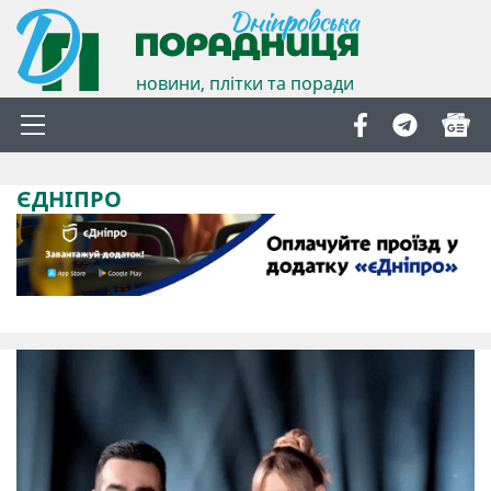
новини, плітки та поради
ЄДНІПРО