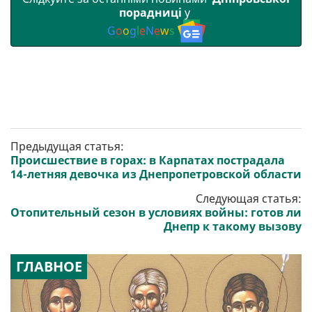
порадниці
у
G
o
o
g
l
e
N
e
w
s
Предыдущая статья:
Происшествие в горах: в Карпатах пострадала
14-летняя девочка из Днепропетровской области
Следующая статья:
Отопительный сезон в условиях войны: готов ли
Днепр к такому вызову
ГЛАВНОЕ