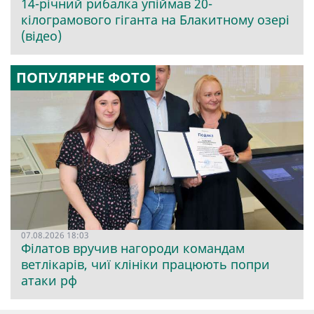
14-річний рибалка упіймав 20-
кілограмового гіганта на Блакитному озері
(відео)
ПОПУЛЯРНЕ ФОТО
07.08.2026 18:03
Філатов вручив нагороди командам
ветлікарів, чиї клініки працюють попри
атаки рф