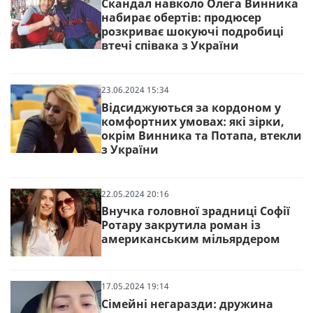
Скандал навколо Олега Винника
набирає обертів: продюсер
розкриває шокуючі подробиці
втечі співака з України
23.06.2024 15:34
Відсиджуються за кордоном у
комфортних умовах: які зірки,
окрім Винника та Потапа, втекли
з України
22.05.2024 20:16
Внучка головної зрадниці Софії
Ротару закрутила роман із
американським мільярдером
17.05.2024 19:14
Сімейні негаразди: дружина