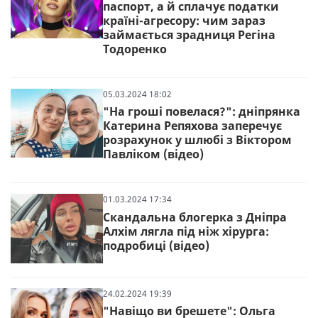
паспорт, а й сплачує податки
країні-агресору: чим зараз
займається зрадниця Регіна
Тодоренко
05.03.2024 18:02
"На гроші повелася?": дніпрянка
Катерина Репяхова заперечує
розрахунок у шлюбі з Віктором
Павліком (відео)
01.03.2024 17:34
Скандальна блогерка з Дніпра
Алхім лягла під ніж хірурга:
подробиці (відео)
24.02.2024 19:39
"Навіщо ви брешете": Ольга