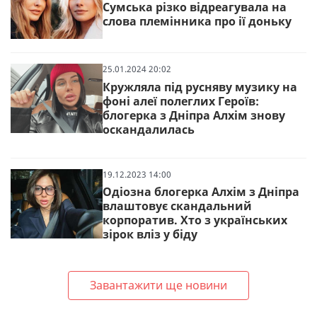
Сумська різко відреагувала на
слова племінника про ії доньку
25.01.2024 20:02
Кружляла під русняву музику на
фоні алеї полеглих Героїв:
блогерка з Дніпра Алхім знову
оскандалилась
19.12.2023 14:00
Одіозна блогерка Алхім з Дніпра
влаштовує скандальний
корпоратив. Хто з українських
зірок вліз у біду
Завантажити ще новини