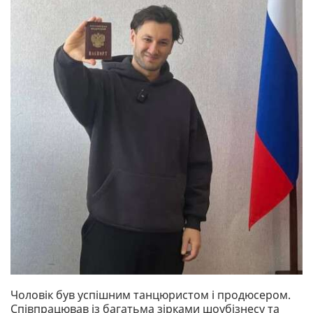
Чоловік був успішним танцюристом і продюсером.
Співпрацював із багатьма зірками шоубізнесу та