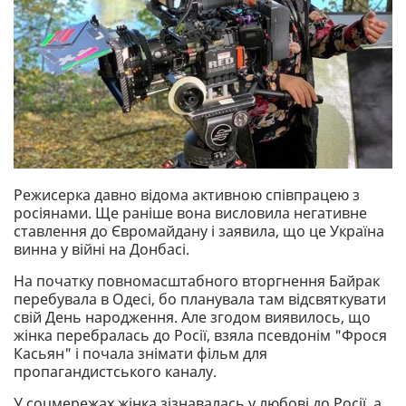
Режисерка давно відома активною співпрацею з
росіянами. Ще раніше вона висловила негативне
ставлення до Євромайдану і заявила, що це Україна
винна у війні на Донбасі.
На початку повномасштабного вторгнення Байрак
перебувала в Одесі, бо планувала там відсвяткувати
свій День народження. Але згодом виявилось, що
жінка перебралась до Росії, взяла псевдонім "Фрося
Касьян" і почала знімати фільм для
пропагандистського каналу.
У соцмережах жінка зізнавалась у любові до Росії, а