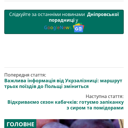
Слідкуйте за останніми новинами
Дніпровської
порадниці
у
G
o
o
g
l
e
N
e
w
s
Попередня стаття:
Важлива інформація від Укрзалізниці: маршрут
трьох поїздів до Польщі зміниться
Наступна стаття:
Відкриваємо сезон кабачків: готуємо запіканку
з сиром та помідорами
ГОЛОВНЕ