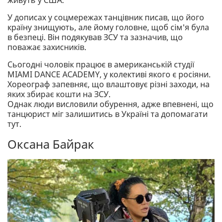
живуть у США.
У дописах у соцмережах танцівник писав, що його
країну знищують, але йому головне, щоб сім'я була
в безпеці. Він подякував ЗСУ та зазначив, що
поважає захисників.
Сьогодні чоловік працює в американській студії
MIAMI DANCE ACADEMY, у колективі якого є росіяни.
Хореограф запевняє, що влаштовує різні заходи, на
яких збирає кошти на ЗСУ.
Однак люди висловили обурення, адже впевнені, що
танцюрист міг залишитись в Україні та допомагати
тут.
Оксана Байрак