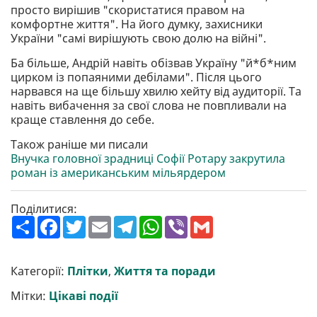
просто вирішив "скористатися правом на
комфортне життя". На його думку, захисники
України "самі вирішують свою долю на війні".
Ба більше, Андрій навіть обізвав Україну "й*б*ним
цирком із попаяними дебілами". Після цього
нарвався на ще більшу хвилю хейту від аудиторії. Та
навіть вибачення за свої слова не повпливали на
краще ставлення до себе.
Також раніше ми писали
Внучка головної зрадниці Софії Ротару закрутила
роман із американським мільярдером
Поділитися:
П
F
T
E
T
W
V
G
о
a
w
m
e
h
i
m
ш
c
i
a
l
a
b
a
и
e
t
i
e
t
e
i
р
b
t
l
g
s
r
l
Категорії:
Плітки
,
Життя та поради
и
o
e
r
A
т
o
r
a
p
Мітки:
Цікаві події
и
k
m
p