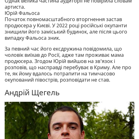
Однак велика частина аудиторії не повірила словам
артиста.
Юрій Фальоса
Початок повномасштабного вторгнення застав
продюсера у Києві. У 2022 році російські окупанти
знищили його заміський будинок, але після цього
випадку Фальоса зник.
За певний час його ексдружина повідомила, що
чоловік виїхав до Росії, адже там проживає мама
продюсера. Згодом Юрій вийшов на зв'язок і
розповів, що насправді перебуває в Криму. Але про
те, як йому вдалось потрапити на тимчасово
окупований півострів, розповідати не став.
Андрій Щегель