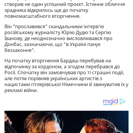
створив не один успішний проєкт. Істинне обличчя
зрадника відкрилось ще до початку
повномасштабного вторгнення.
Він "прославився" скандальними інтерв'ю
російському журналісту Юрію Дудю та Сергію
Іванову, де неоднозначно висловлювався про
Донбас, зазначаючи, що "в Україні панує
беззаконня".
На початку вторгнення Бардаш перебував на
відпочинку за кордоном, а згодом перебрався до
Росії. Спочатку він замовчував про ті страшні події,
але потім порівняв українських артистів з
нацистами гітлерівської Німеччини й звинуватив їх у
рекламі війни.