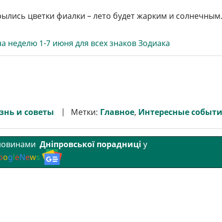
рылись цветки фиалки – лето будет жарким и солнечным
 неделю 1-7 июня для всех знаков Зодиака
знь и советы
Метки:
Главное
,
Интересные событ
 новинами
Дніпровської порадниці
у
o
o
g
l
e
N
e
w
s