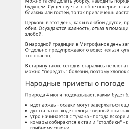
Можно также делать уборку, наводить порядок
будущем. Существует и особое поверье: если
близких или гостей, то так привлечешь доста
Церковь в этот день, как и в любой другой, п
обид. Осуждаются жадность, отказ в помощи
злобой.
В народной традиции в Митрофанов день зап
Отдельно предупреждают о воде: нельзя купа
это опасно.
В старину также сегодня старались не хлопат
можно "передать" болезни, поэтому хлопок 
Народные приметы о погоде
Природа 4 июня подсказывает, каким будет 
идет дождь - осадки могут задержаться еще
духота на восходе солнца - верный признак
утро начинается с тумана - погода вскоре 
комары собираются в стаи и "столбики" - 
грибному сезону.