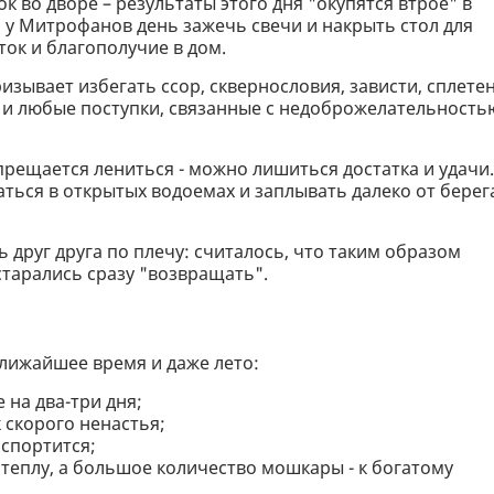
 во дворе – результаты этого дня "окупятся втрое" в
 у Митрофанов день зажечь свечи и накрыть стол для
ток и благополучие в дом.
ризывает избегать ссор, сквернословия, зависти, сплетен
 и любые поступки, связанные с недоброжелательность
рещается лениться - можно лишиться достатка и удачи.
ться в открытых водоемах и заплывать далеко от берега
ь друг друга по плечу: считалось, что таким образом
старались сразу "возвращать".
ближайшее время и даже лето:
 на два-три дня;
 скорого ненастья;
испортится;
к теплу, а большое количество мошкары - к богатому