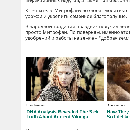
инфекционных недугов, а также при бессонн
К святителю Митрофану возносят молитвы с
урожай и укрепить семейное благополучие.
В народной традиции праздник получил нес
просто Митрофан. По поверьям, именно этот
удобрений и работы на земле – "добрая земля