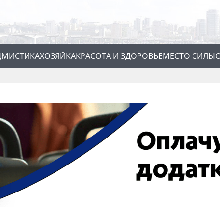
Д
МИСТИКА
ХОЗЯЙКА
КРАСОТА И ЗДОРОВЬЕ
МЕСТО СИЛЫ
О