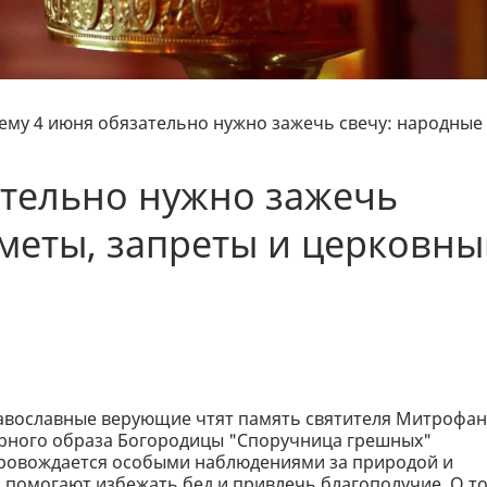
ему 4 июня обязательно нужно зажечь свечу: народные
ательно нужно зажечь
меты, запреты и церковн
авославные верующие чтят память святителя Митрофан
орного образа Богородицы "Споручница грешных"
опровождается особыми наблюдениями за природой и
, помогают избежать бед и привлечь благополучие. О то