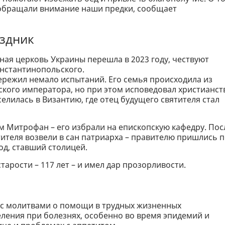
то обращали внимание наши предки, сообщает
аздник
ная церковь Украины перешла в 2023 году, чествуют
онстантинопольского.
пережил немало испытаний. Его семья происходила из
ского императора, но при этом исповедовал христианст
елилась в Византию, где отец будущего святителя стал
м Митрофан – его избрали на епископскую кафедру. Пос
тителя возвели в сан патриарха – правителю пришлись 
од, ставший столицей.
арости – 117 лет – и имел дар прозорливости.
с молитвами о помощи в трудных жизненных
еления при болезнях, особенно во время эпидемий и