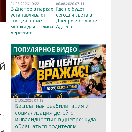
06.08.2026 10:22
06.08.2026 07:11
В Днепре в парках
Где не будет
устанавливают
сегодня света в
специальные
Днепре и области.
мешки для полива
Адреса
деревьев
ПОПУЛЯРНОЕ ВИДЕО
ый
21.06.2026 09:12
Бесплатная реабилитация и
социализация детей с
а,
инвалидностью в Днепре: куда
обращаться родителям
м,