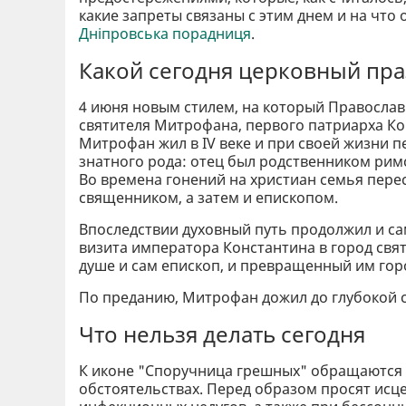
какие запреты связаны с этим днем ​​и на ч
Дніпровська порадниця
.
Какой сегодня церковный пр
4 июня новым стилем, на который Православ
святителя Митрофана, первого патриарха К
Митрофан жил в IV веке и при своей жизни 
знатного рода: отец был родственником рим
Во времена гонений на христиан семья перес
священником, а затем и епископом.
Впоследствии духовный путь продолжил и са
визита императора Константина в город свя
душе и сам епископ, и превращенный им гор
По преданию, Митрофан дожил до глубокой ст
Что нельзя делать сегодня
К иконе "Споручница грешных" обращаются 
обстоятельствах. Перед образом просят исц