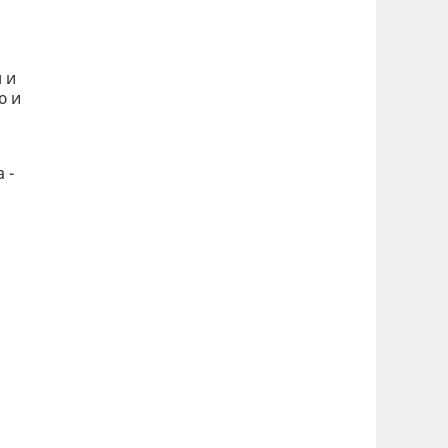
 и
ю и
 -