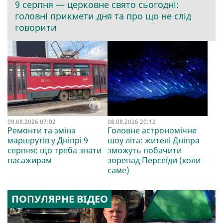
9 серпня — церковне свято сьогодні:
головні прикмети дня та про що не слід
говорити
09.08.2026 07:02
08.08.2026 20:12
Ремонти та зміна
Головне астрономічне
маршрутів у Дніпрі 9
шоу літа: жителі Дніпра
серпня: що треба знати
зможуть побачити
пасажирам
зорепад Персеїди (коли
саме)
ПОПУЛЯРНЕ ВІДЕО