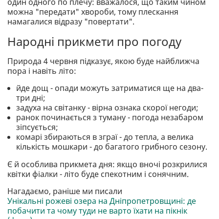
один одного по плечу: вважалося, що таким чином
можна "передати" хвороби, тому плескання
намагалися відразу "повертати".
Народні прикмети про погоду
Природа 4 червня підказує, якою буде найближча
пора і навіть літо:
йде дощ - опади можуть затриматися ще на два-
три дні;
задуха на світанку - вірна ознака скорої негоди;
ранок починається з туману - погода незабаром
зіпсується;
комарі збираються в зграї - до тепла, а велика
кількість мошкари - до багатого грибного сезону.
Є й особлива прикмета дня: якщо вночі розкрилися
квітки фіалки - літо буде спекотним і сонячним.
Нагадаємо, раніше ми писали
Унікальні рожеві озера на Дніпропетровщині: де
побачити та чому туди не варто їхати на пікнік