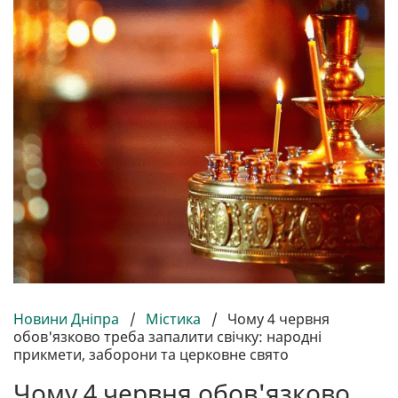
Новини Дніпра
/
Містика
/
Чому 4 червня
обов'язково треба запалити свічку: народні
прикмети, заборони та церковне свято
Чому 4 червня обов'язково