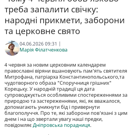
треба запалити свічку:
народні прикмети, заборони
та церковне свято
04.06.2026 09:31 |
Марія Філатченкова
4 червня за новим церковним календарем
православні віряни вшановують пам'ять святителя
Митрофана, патріарха Константинопольського,та
чудотворного образа "Споручниця грішних"
Корецьку. У народній традиції ця дата
супроводжується особливими спостереженнями за
природою та застереженнями, які, як вважалося,
допомагають уникнути бід і привернути
благополуччя. Про те, які заборони пов'язані з цим
днем і на що звертали увагу наші предки,
повідомляє
Дніпровська порадниця
.