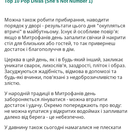
Можна також робити прибирання, наводити
порядок у дворі - результати цього дня "окупляться
втричі" в майбутньому. Існує й особливе повір’я:
якщо в Митрофанів день запалити свічки й накрити
стіл для близьких або гостей, то так привернеш
достаток і благополуччя в дім.
Церква в цей день, як і в будь-який інший, закликає
уникати сварок, лихослів'я, заздрості, пліток і образ.
Засуджуються жадібність, відмова в допомозі та
будь-які вчинки, пов'язані з недоброзичливістю та
злістю.
У народній традиції в Митрофанів день
забороняється лінуватися - можна втратити
достаток і удачу. Окремо попереджають про воду:
не можна купатися у відкритих водоймах і запливати
далеко від берега - це небезпечно.
У давнину також сьогодні намагалися не плескати