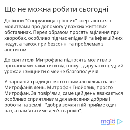
Що не можна робити сьогодні
До ікони "Споручниця грішних" звертаються з
молитвами про допомогу у важких життєвих
обставинах. Перед образом просять зцілення при
хворобах, особливо під час епідемій та інфекційних
недуг, а також при безсонні та проблемах з
апетитом.
До святителя Митрофана підносять молитви з
проханнями захистити від спокус, дарувати щедрий
урожай і зміцнити сімейне благополуччя.
У народній традиції свято отримало кілька назв -
Митрофанів день, Митрофан Гнойовик, просто
Митрофан. За повір'ями, саме цей день вважається
особливо сприятливим для внесення добрив і
роботи на землі - "добра земля гній прийме один
раз, а пам'ятатиме дев'ять років".