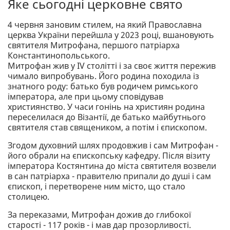
Яке сьогодні церковне свято
4 червня зановим стилем, на який Православна
церква України перейшла у 2023 році, вшановують
святителя Митрофана, першого патріарха
Константинопольського.
Митрофан жив у IV столітті і за своє життя пережив
чимало випробувань. Його родина походила із
знатного роду: батько був родичем римського
імператора, але при цьому сповідував
християнство. У часи гонінь на християн родина
переселилася до Візантії, де батько майбутнього
святителя став священиком, а потім і єпископом.
Згодом духовний шлях продовжив і сам Митрофан -
його обрали на єпископську кафедру. Після візиту
імператора Костянтина до міста святителя возвели
в сан патріарха - правителю припали до душі і сам
єпископ, і перетворене ним місто, що стало
столицею.
За переказами, Митрофан дожив до глибокої
старості - 117 років - і мав дар прозорливості.