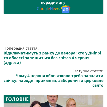
порадниці
у
G
o
o
g
l
e
N
e
w
s
Попередня стаття:
Відключатимуть з ранку до вечора: хто у Дніпрі
та області залишиться без світла 4 червня
(адреси)
Наступна стаття:
Чому 4 червня обов'язково треба запалити
свічку: народні прикмети, заборони та церковне
свято
ГОЛОВНЕ