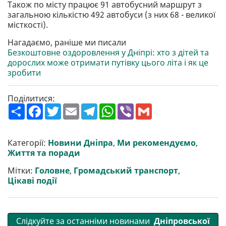
Також по місту працює 91 автобусний маршрут з
загальною кількістю 492 автобуси (з них 68 - великої
місткості).
Нагадаємо, раніше ми писали
Безкоштовне оздоровлення у Дніпрі: хто з дітей та
дорослих може отримати путівку цього літа і як це
зробити
Поділитися:
П
F
T
E
T
W
V
G
о
a
w
m
e
h
i
m
ш
c
i
a
l
a
b
a
и
e
t
i
e
t
e
i
р
b
t
l
g
s
r
l
Категорії:
Новини Дніпра
,
Ми рекомендуємо
,
и
o
e
r
A
Життя та поради
т
o
r
a
p
и
k
m
p
Мітки:
Головне
,
Громадський транспорт
,
Цікаві події
Слідкуйте за останніми новинами
Дніпровської