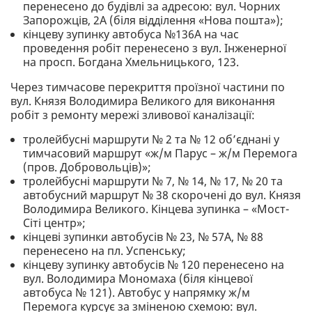
перенесено до будівлі за адресою: вул. Чорних
Запорожців, 2А (біля відділення «Нова пошта»);
кінцеву зупинку автобуса №136А на час
проведення робіт перенесено з вул. Інженерної
на просп. Богдана Хмельницького, 123.
Через тимчасове перекриття проїзної частини по
вул. Князя Володимира Великого для виконання
робіт з ремонту мережі зливової каналізації:
тролейбусні маршрути № 2 та № 12 об’єднані у
тимчасовий маршрут «ж/м Парус – ж/м Перемога
(пров. Добровольців)»;
тролейбусні маршрути № 7, № 14, № 17, № 20 та
автобусний маршрут № 38 скорочені до вул. Князя
Володимира Великого. Кінцева зупинка – «Мост-
Сіті центр»;
кінцеві зупинки автобусів № 23, № 57А, № 88
перенесено на пл. Успенську;
кінцеву зупинку автобусів № 120 перенесено на
вул. Володимира Мономаха (біля кінцевої
автобуса № 121). Автобус у напрямку ж/м
Перемога курсує за зміненою схемою: вул.