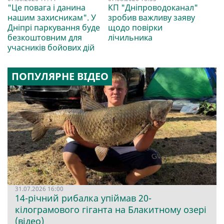
"Це повага і данина
КП "Дніпроводоканал"
нашим захисникам". У
зробив важливу заяву
Дніпрі паркування буде
щодо повірки
безкоштовним для
лічильника
учасників бойових дій
ПОПУЛЯРНЕ ВІДЕО
31.07.2026 16:00
14-річний рибалка упіймав 20-
кілограмового гіганта на Блакитному озері
(відео)