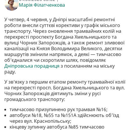
Марія Філатченкова
У четвер, 4 червня, у Дніпрі масштабні ремонтні
роботи внесли суттєві корективи у графік міського
транспорту. Через оновлення трамвайних колій на
перехресті проспекту Богдана Хмельницького та
вулиці Чорних Запорожців, а також ремонт зливової
каналізації на Князя Володимира Великого, десятки
маршрутів змінили напрямок, а деякі — тимчасово
об'єдналися чи скоротили шлях, повідомляє
Дніпровська порадниця
з посиланням на міську
раду.
У зв'язку з першим етапом ремонту трамвайної колії
на перехресті просп. Богдана Хмельницького та вул.
Чорних Запорожців діятимуть зміни у русі
громадського транспорту:
тимчасово призупинено рух трамвая №16;
автобуси №18, №55 та №151А здійснюють об’їзд
через вул. Краснопільську;
кінцеву зупинку автобуса №85 тимчасово