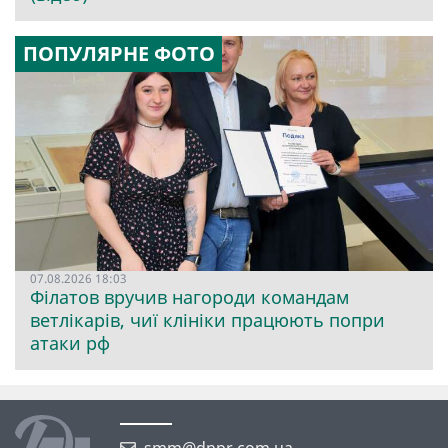
ПОПУЛЯРНЕ ФОТО
07.08.2026 18:03
Філатов вручив нагороди командам
ветлікарів, чиї клініки працюють попри
атаки рф
smm@dnpr.com.ua