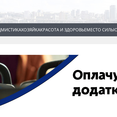
Д
МИСТИКА
ХОЗЯЙКА
КРАСОТА И ЗДОРОВЬЕ
МЕСТО СИЛЫ
О