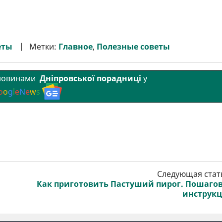
еты
Метки:
Главное
,
Полезные советы
 новинами
Дніпровської порадниці
у
o
o
g
l
e
N
e
w
s
Следующая стат
Как приготовить Пастуший пирог. Пошаго
инструк