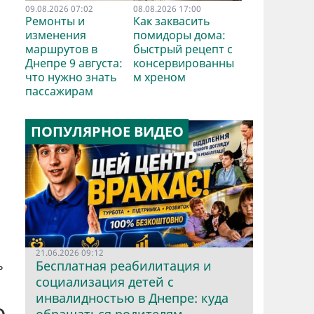
09.08.2026 07:02
08.08.2026 17:00
Ремонты и
Как заквасить
изменения
помидоры дома:
маршрутов в
быстрый рецепт с
Днепре 9 августа:
консервированны
что нужно знать
м хреном
пассажирам
ПОПУЛЯРНОЕ ВИДЕО
21.06.2026 09:12
Бесплатная реабилитация и
ь
социализация детей с
инвалидностью в Днепре: куда
о