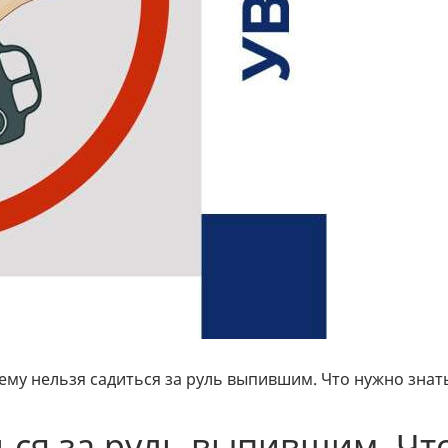
ему нельзя садиться за руль выпившим. Что нужно знат
ься за руль выпившим. Чт