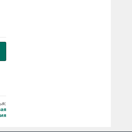
ья:
вая
ция