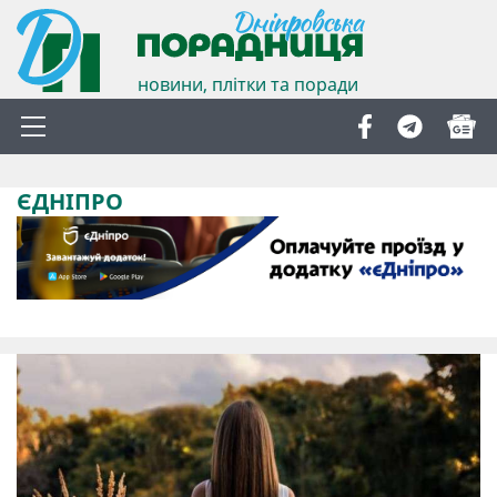
новини, плітки та поради
ЄДНІПРО