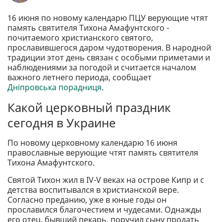
16 июня по новому календарю ПЦУ верующие чтят
память святителя Тихона Амафунтского -
почитаемого христианского святого,
прославившегося даром чудотворения. В народной
традиции этот день связан с особыми приметами и
наблюдениями за погодой и считается началом
важного летнего периода, сообщает
Дніпровська порадниця
.
Какой церковный праздник
сегодня в Украине
По новому церковному календарю 16 июня
православные верующие чтят память святителя
Тихона Амафунтского.
Святой Тихон жил в IV-V веках на острове Кипр и с
детства воспитывался в христианской вере.
Согласно преданию, уже в юные годы он
прославился благочестием и чудесами. Однажды
его отец, бывший пекарь, поручил сыну продать