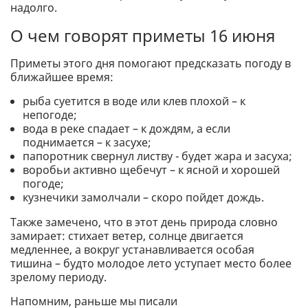
надолго.
О чем говорят приметы 16 июня
Приметы этого дня помогают предсказать погоду в
ближайшее время:
рыба суетится в воде или клев плохой – к
непогоде;
вода в реке спадает – к дождям, а если
поднимается – к засухе;
папоротник свернул листву - будет жара и засуха;
воробьи активно щебечут – к ясной и хорошей
погоде;
кузнечики замолчали – скоро пойдет дождь.
Также замечено, что в этот день природа словно
замирает: стихает ветер, солнце двигается
медленнее, а вокруг устанавливается особая
тишина – будто молодое лето уступает место более
зрелому периоду.
Напомним, раньше мы писали