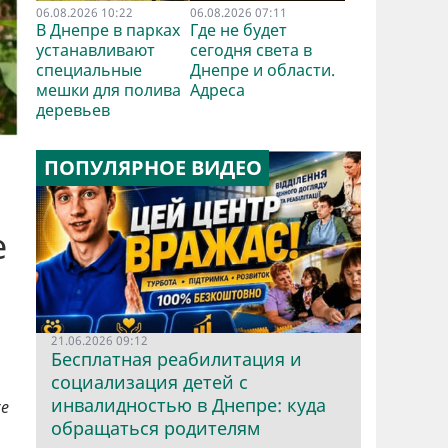
06.08.2026 10:22
06.08.2026 07:11
В Днепре в парках
Где не будет
устанавливают
сегодня света в
специальные
Днепре и области.
мешки для полива
Адреса
деревьев
ПОПУЛЯРНОЕ ВИДЕО
е
21.06.2026 09:12
Бесплатная реабилитация и
социализация детей с
инвалидностью в Днепре: куда
же
обращаться родителям