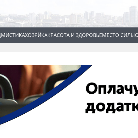
Д
МИСТИКА
ХОЗЯЙКА
КРАСОТА И ЗДОРОВЬЕ
МЕСТО СИЛЫ
О