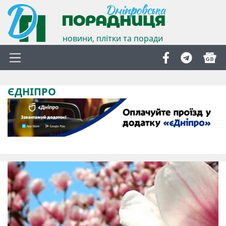
новини, плітки та поради
ЄДНІПРО