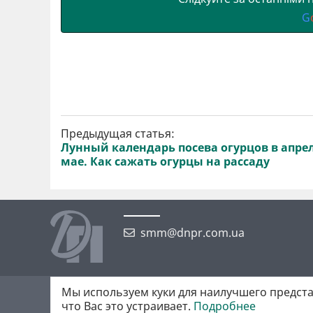
G
Предыдущая статья:
Лунный календарь посева огурцов в апре
мае. Как сажать огурцы на рассаду
smm@dnpr.com.ua
Мы используем куки для наилучшего предста
©2026 https://dnpr.com.ua Дніпровська порадниця
что Вас это устраивает.
Подробнее
Всі права захищені. При повному або частковому використанні