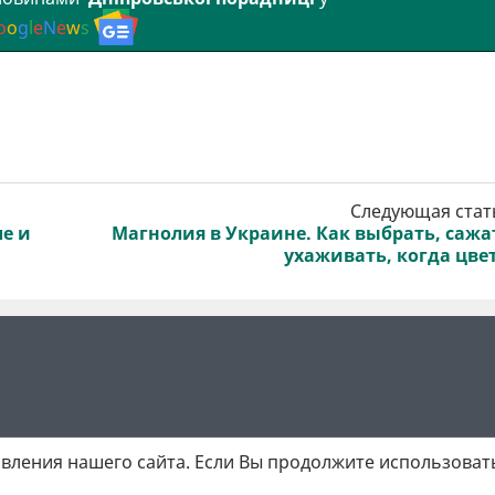
o
o
g
l
e
N
e
w
s
Следующая стат
ле и
Магнолия в Украине. Как выбрать, сажа
ухаживать, когда цве
вления нашего сайта. Если Вы продолжите использовать
 матеріалів обов'язкове активне гіперпосилання у першому абзаці.