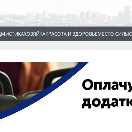
Д
МИСТИКА
ХОЗЯЙКА
КРАСОТА И ЗДОРОВЬЕ
МЕСТО СИЛЫ
О