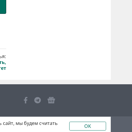
ья:
ть,
тет
 сайт, мы будем считать
OK