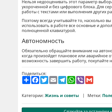
Нельзя недооценивать этот параметр выбора
укороченной и без цифрового блока. Для сер
работы с текстами или выполнения других р
Поэтому всегда учитывайте то, насколько вы
использовать в работе все основные и допо
полноценной клавиатурой.
Автономность
Обязательно обращайте внимание на автоно
когда произойдет плановое или аварийное о
возможность завершить работу, покупайте но
Поделиться:
П
F
T
E
T
W
V
G
о
a
w
m
e
h
i
m
ш
c
i
a
l
a
b
a
и
e
t
i
e
t
e
i
р
b
t
l
g
s
r
l
Категории:
Жизнь и советы
Метки:
Пол
и
o
e
r
A
т
o
r
a
p
и
k
m
p
Слідкуйте за останніми