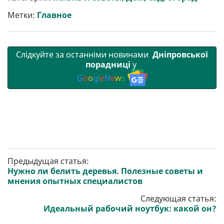
и
o
e
r
A
т
o
r
a
p
Метки:
Главное
и
k
m
p
Слідкуйте за останніми новинами
Дніпровської
порадниці
у
G
o
o
g
l
e
N
e
w
s
Предыдущая статья:
Нужно ли белить деревья. Полезные советы и
мнения опытных специалистов
Следующая статья:
Идеальный рабочий ноутбук: какой он?