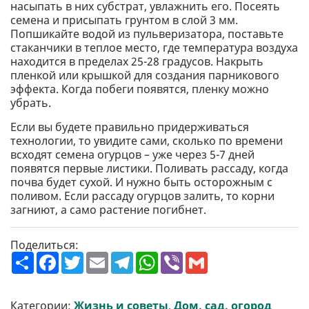
насыпать в них субстрат, увлажнить его. Посеять
семена и присыпать грунтом в слой 3 мм.
Попшикайте водой из пульверизатора, поставьте
стаканчики в теплое место, где температура воздуха
находится в пределах 25-28 градусов. Накрыть
пленкой или крышкой для создания парникового
эффекта. Когда побеги появятся, пленку можно
убрать.
Если вы будете правильно придерживаться
технологии, то увидите сами, сколько по времени
всходят семена огурцов – уже через 5-7 дней
появятся первые листики. Поливать рассаду, когда
почва будет сухой. И нужно быть осторожным с
поливом. Если рассаду огурцов залить, то корни
загниют, а само растение погибнет.
Поделиться:
П
F
T
E
T
W
V
G
о
a
w
m
e
h
i
m
ш
c
i
a
l
a
b
a
и
e
t
i
e
t
e
i
р
b
t
l
g
s
r
l
Категории:
Жизнь и советы
,
Дом, сад, огород