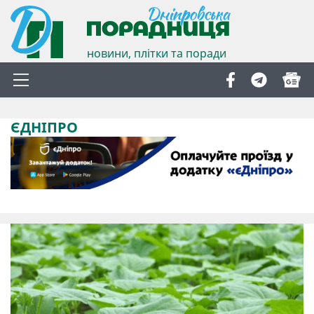
новини, плітки та поради
ЄДНІПРО