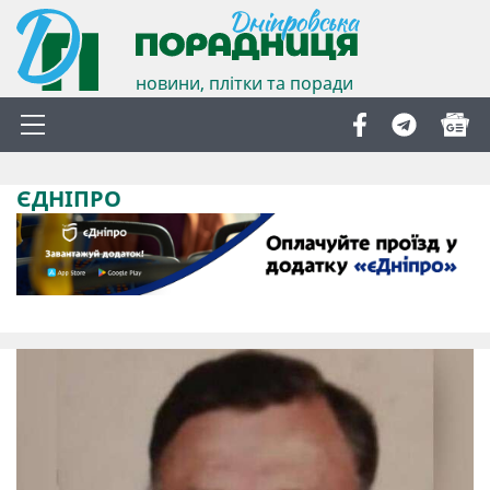
новини, плітки та поради
ЄДНІПРО