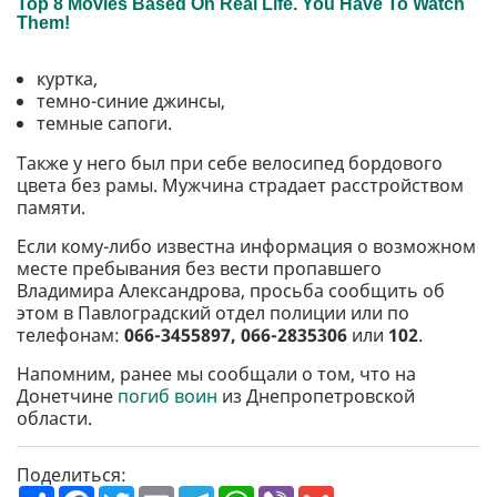
куртка,
темно-синие джинсы,
темные сапоги.
Также у него был при себе велосипед бордового
цвета без рамы. Мужчина страдает расстройством
памяти.
Если кому-либо известна информация о возможном
месте пребывания без вести пропавшего
Владимира Александрова, просьба сообщить об
этом в Павлоградский отдел полиции или по
телефонам:
066-3455897, 066-2835306
или
102
.
Напомним, ранее мы сообщали о том, что на
Донетчине
погиб воин
из Днепропетровской
области.
Поделиться:
П
F
T
E
T
W
V
G