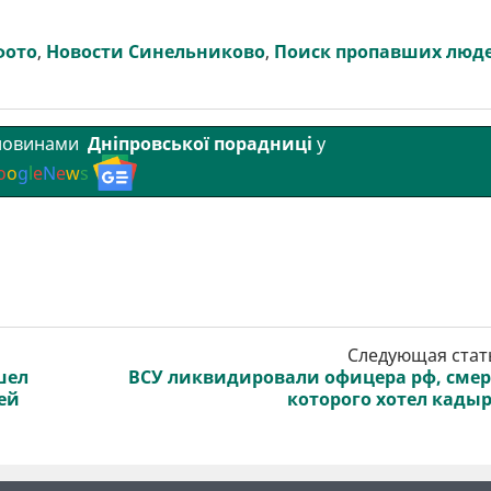
фото
,
Новости Синельниково
,
Поиск пропавших люд
 новинами
Дніпровської порадниці
у
o
o
g
l
e
N
e
w
s
Следующая стат
шел
ВСУ ликвидировали офицера рф, сме
ей
которого хотел кады