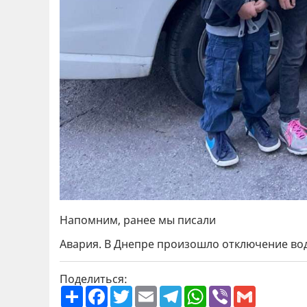
Напомним, ранее мы писали
Авария. В Днепре произошло отключение в
Поделиться:
П
F
T
E
T
W
V
G
о
a
w
m
e
h
i
m