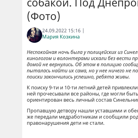
собакой. Под Днепр
(Фото)
24.09.2022 15:16 |
Мария Козкина
Неспокойная ночь была у полицейских из Син
кинологом и волонтерами искали без вести п
домой не вернулись. Об этом в полицию соо
пыталась найти их сама, но у нее ничего не п
поиски закончились успешно, ребята живы.
К поиску 9-ти и 10-ти летний детей привлекл
ней прочесывали все районы, где могли быть
ориентирован весь личный состав Синельни
Пропавшую детвору нашли уставшими и обесс
же передали медработникам и сообщили род
правонарушения дети не стали.