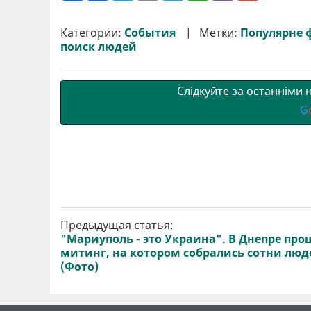
ш
c
i
a
l
a
b
a
и
e
t
i
e
t
e
i
р
b
t
l
g
s
r
l
Категории:
События
Метки:
Популярне 
и
o
e
r
A
поиск людей
т
o
r
a
p
и
k
m
p
Слідкуйте за останніми
G
Предыдущая статья:
"Мариуполь - это Украина". В Днепре про
митинг, на котором собрались сотни люд
(Фото)