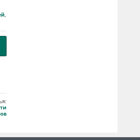
ей
,
ья:
рти
ров