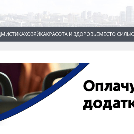
Д
МИСТИКА
ХОЗЯЙКА
КРАСОТА И ЗДОРОВЬЕ
МЕСТО СИЛЫ
О