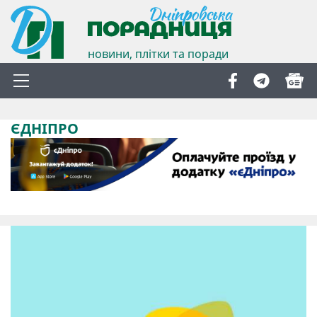
новини, плітки та поради
ЄДНІПРО