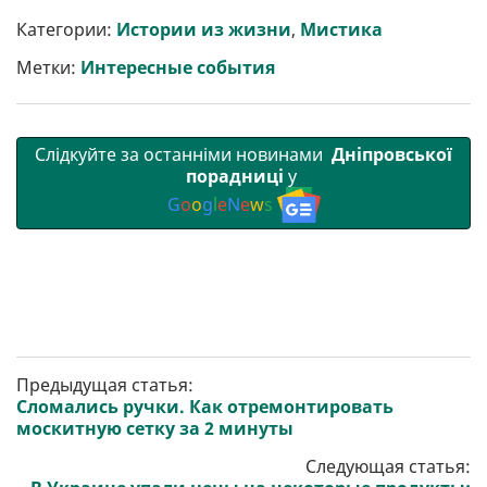
и
e
t
i
e
t
e
i
р
b
t
l
g
s
r
l
Категории:
Истории из жизни
,
Мистика
и
o
e
r
A
т
o
r
a
p
Метки:
Интересные события
и
k
m
p
Слідкуйте за останніми новинами
Дніпровської
порадниці
у
G
o
o
g
l
e
N
e
w
s
Предыдущая статья:
Сломались ручки. Как отремонтировать
москитную сетку за 2 минуты
Следующая статья: