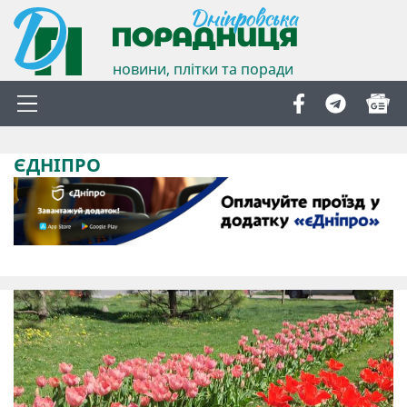
новини, плітки та поради
ЄДНІПРО