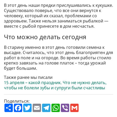
В этот день наши предки прислушивались к кукушке.
Существовало поверье, что все они вернутся к
человеку, который их сказал, проблемами со
здоровьем. Также нельзя заниматься рыбалкой —
вместе с рыбой принесете в дом несчастья.
Что можно делать сегодня
В старину именно в этот день готовили семена к
высадке. Считалось, что этот день благоприятен для
работ в поле и на огороде. Во время работы стоило
крепко завязать на голове платок – тогда урожай
будет большим.
Также ранее мы писали
15 апреля – какой праздник. Что не нужно делать,
чтобы не болели зубы и супруги были счастливы
Поделиться:
П
F
T
E
T
W
V
G
о
a
w
m
e
h
i
m
ш
c
i
a
l
a
b
a