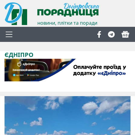
новини, плітки та поради
ЄДНІПРО