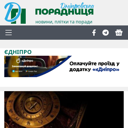
новини, плітки та поради
ЄДНІПРО