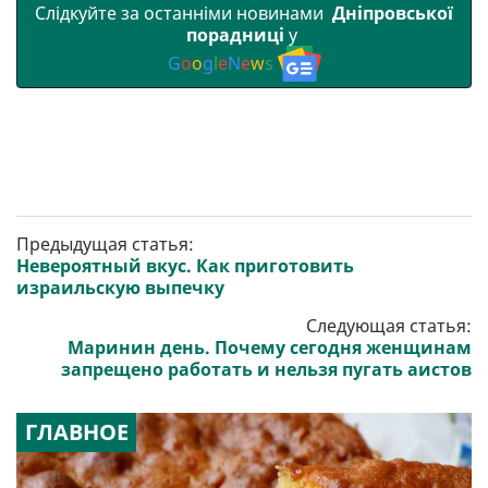
Слідкуйте за останніми новинами
Дніпровської
порадниці
у
G
o
o
g
l
e
N
e
w
s
Предыдущая статья:
Невероятный вкус. Как приготовить
израильскую выпечку
Следующая статья:
Маринин день. Почему сегодня женщинам
запрещено работать и нельзя пугать аистов
ГЛАВНОЕ