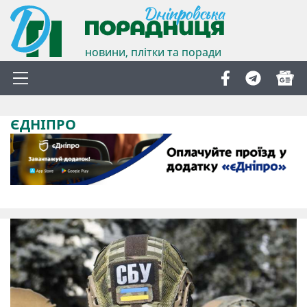
новини, плітки та поради
ЄДНІПРО