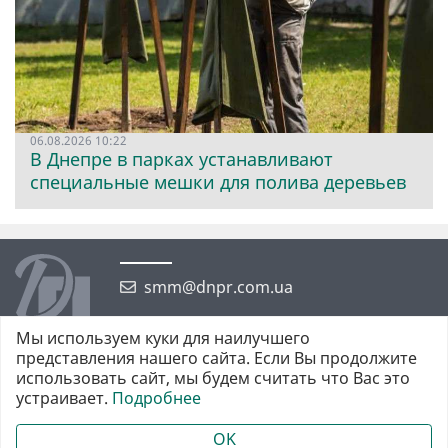
06.08.2026 10:22
В Днепре в парках устанавливают
специальные мешки для полива деревьев
smm@dnpr.com.ua
Мы используем куки для наилучшего
представления нашего сайта. Если Вы продолжите
использовать сайт, мы будем считать что Вас это
устраивает.
Подробнее
©2026 https://dnpr.com.ua Дніпровська порадниця
Всі права захищені. При повному або частковому використанні
OK
матеріалів обов'язкове активне гіперпосилання у першому абзаці.