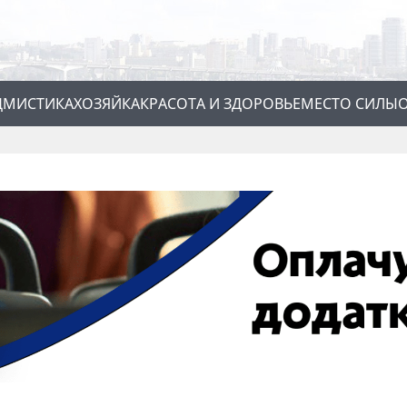
Д
МИСТИКА
ХОЗЯЙКА
КРАСОТА И ЗДОРОВЬЕ
МЕСТО СИЛЫ
О