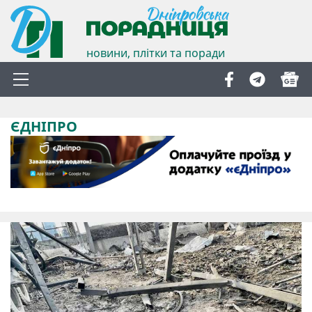
новини, плітки та поради
ЄДНІПРО