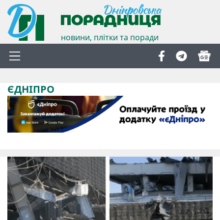
новини, плітки та поради
ЄДНІПРО