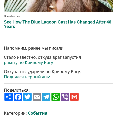
Напомним, ранее мы писали
Стало известно, откуда враг запустил
ракету по Кривому Рогу
Оккупанты ударили по Кривому Рогу.
Поднялся черный дым
Поделиться:
П
F
T
E
T
W
V
G
о
a
w
m
e
h
i
m
ш
c
i
a
l
a
b
a
и
e
t
i
e
t
e
i
р
b
t
l
g
s
r
l
Категории:
События
и
o
e
r
A