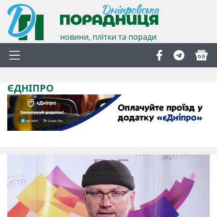
новини, плітки та поради
ЄДНІПРО