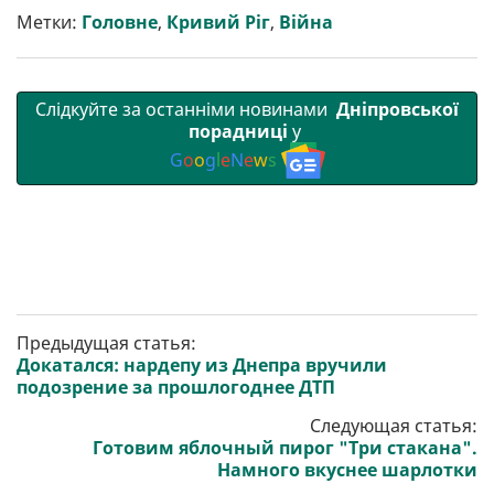
т
o
r
a
p
Метки:
Головне
,
Кривий Ріг
,
Війна
и
k
m
p
Слідкуйте за останніми новинами
Дніпровської
порадниці
у
G
o
o
g
l
e
N
e
w
s
Предыдущая статья:
Докатался: нардепу из Днепра вручили
подозрение за прошлогоднее ДТП
Следующая статья:
Готовим яблочный пирог "Три стакана".
Намного вкуснее шарлотки