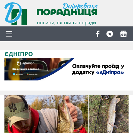
новини, плітки та поради
ЄДНІПРО