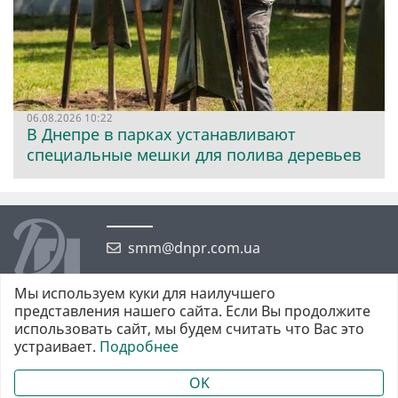
06.08.2026 10:22
В Днепре в парках устанавливают
специальные мешки для полива деревьев
smm@dnpr.com.ua
Мы используем куки для наилучшего
представления нашего сайта. Если Вы продолжите
использовать сайт, мы будем считать что Вас это
устраивает.
Подробнее
©2026 https://dnpr.com.ua Дніпровська порадниця
Всі права захищені. При повному або частковому використанні
OK
матеріалів обов'язкове активне гіперпосилання у першому абзаці.