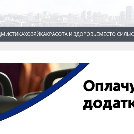
Д
МИСТИКА
ХОЗЯЙКА
КРАСОТА И ЗДОРОВЬЕ
МЕСТО СИЛЫ
О