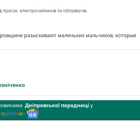
тровщине разыскивают маленьких мальчиков, которые
езніченко
 новинами
Дніпровської порадниці
у
o
o
g
l
e
N
e
w
s