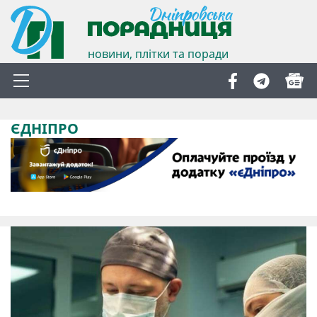
новини, плітки та поради
ЄДНІПРО