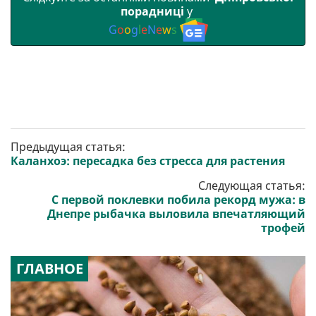
порадниці
у
G
o
o
g
l
e
N
e
w
s
Предыдущая статья:
Каланхоэ: пересадка без стресса для растения
Следующая статья:
С первой поклевки побила рекорд мужа: в
Днепре рыбачка выловила впечатляющий
трофей
ГЛАВНОЕ