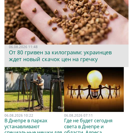
06.08.2026 11:48
От 80 гривен за килограмм: украинцев
ждет новый скачок цен на гречку
06.08.2026 10:22
06.08.2026 07:11
В Днепре в парках
Где не будет сегодня
устанавливают
света в Днепре и
специальные мешки для
области. Адреса