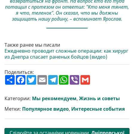
возвратиться на фронт. На вопрос кто его туда
потащил с протезом он ответил: "Кто меня тянет,
я что, теленок". Он сказал, что мы должны
защищать нашу родину, – вспоминает Ярослав.
Также ранее мы писали
Ежедневно проводит сложные операции: как хирург
из Днепра спасает раненых бойцов (видео)
Поделиться:
П
F
T
E
T
W
V
G
о
a
w
m
e
h
i
m
ш
c
i
a
l
a
b
a
и
e
t
i
e
t
e
i
р
b
t
l
g
s
r
l
Категории:
Мы рекомендуем
,
Жизнь и советы
и
o
e
r
A
т
o
r
a
p
Метки:
Популярное видео
,
Интересные события
и
k
m
p
Слідкуйте за останніми новинами
Дніпровської