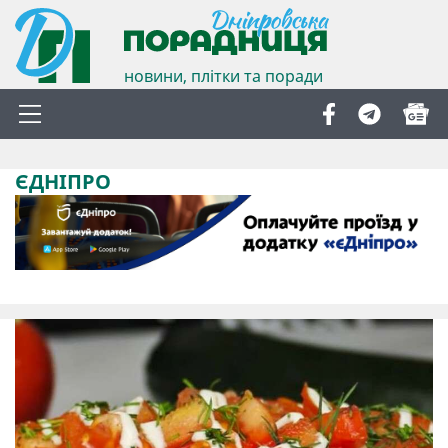
новини, плітки та поради
ЄДНІПРО