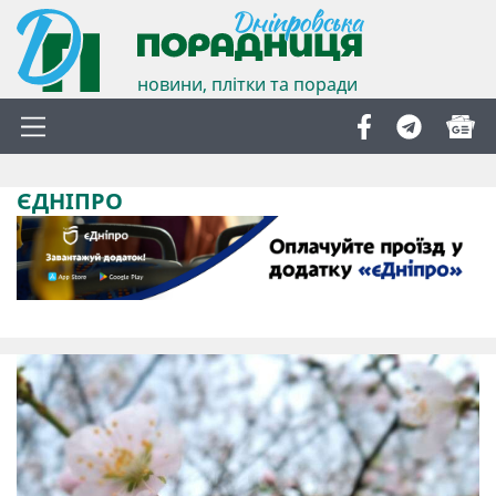
новини, плітки та поради
ЄДНІПРО