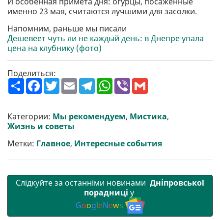
И особенная примета дня: огурцы, посаженные
именно 23 мая, считаются лучшими для засолки.
Напомним, раньше мы писали
Дешевеет чуть ли не каждый день: в Днепре упала
цена на клубнику (фото)
Поделиться:
П
F
T
E
T
W
V
G
о
a
w
m
e
h
i
m
ш
c
i
a
l
a
b
a
и
e
t
i
e
t
e
i
р
b
t
l
g
s
r
l
Категории:
Мы рекомендуем
,
Мистика
,
и
o
e
r
A
Жизнь и советы
т
o
r
a
p
и
k
m
p
Метки:
Главное
,
Интересные события
Слідкуйте за останніми новинами
Дніпровської
порадниці
у
G
o
o
g
l
e
N
e
w
s