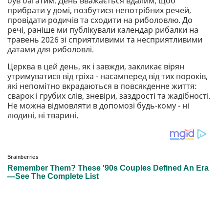
був багатим. День вважається вдалим, щоб
прибрати у домі, позбутися непотрібних речей,
провідати родичів та сходити на риболовлю. До
речі, раніше ми публікували календар рибалки на
травень 2026 зі сприятливими та несприятливими
датами для риболовлі.
Церква в цей день, як і завжди, закликає вірян
утримуватися від гріха - насамперед від тих пороків,
які непомітно вкрадаються в повсякденне життя:
сварок і грубих слів, зневіри, заздрості та жадібності.
Не можна відмовляти в допомозі будь-кому - ні
людині, ні тварині.