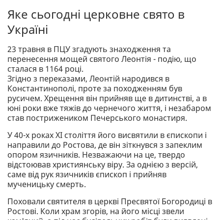
Яке сьогодні церковне свято в
Україні
23 травня в ПЦУ згадують знаходження та
перенесення мощей святого Леонтія - подію, що
сталася в 1164 році.
Згідно з переказами, Леонтій народився в
Константинополі, проте за походженням був
русичем. Хрещення він прийняв ще в дитинстві, а в
юні роки вже тяжів до чернечого життя, і незабаром
став пострижеником Печерського монастиря.
У 40-х роках XI століття його висвятили в єпископи і
направили до Ростова, де він зіткнувся з запеклим
опором язичників. Незважаючи на це, твердо
відстоював християнську віру. За однією з версій,
саме від рук язичників єпископ і прийняв
мученицьку смерть.
Поховали святителя в церкві Пресвятої Богородиці в
Ростові. Коли храм згорів, на його місці звели