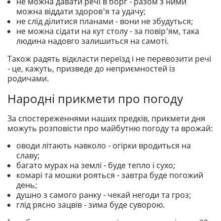
не можна давати речі в борг - разом з ними
можна віддати здоров'я та удачу;
не слід ділитися планами - вони не збудуться;
не можна сідати на кут столу - за повір'ям, така
людина надовго залишиться на самоті.
Також радять відкласти переїзд і не перевозити речі
- це, кажуть, призведе до неприємностей із
родичами.
Народні прикмети про погоду
За спостереженнями наших предків, прикмети дня
можуть розповісти про майбутню погоду та врожай:
оводи літають навколо - огірки вродиться на
славу;
багато мурах на землі - буде тепло і сухо;
комарі та мошки рояться - завтра буде погожий
день;
душно з самого ранку - чекай негоди та гроз;
глід рясно зацвів - зима буде суворою.