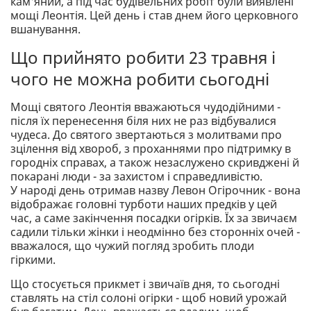
кам'яний, а під час будівельних робіт були виявлені
мощі Леонтія. Цей день і став днем його церковного
вшанування.
Що прийнято робити 23 травня і
чого не можна робити сьогодні
Мощі святого Леонтія вважаються чудодійними -
після їх перенесення біля них не раз відбувалися
чудеса. До святого звертаються з молитвами про
зцілення від хвороб, з проханнями про підтримку в
городніх справах, а також незаслужено скривджені й
покарані люди - за захистом і справедливістю.
У народі день отримав назву Левон Огірочник - вона
відображає головні турботи наших предків у цей
час, а саме закінчення посадки огірків. Їх за звичаєм
садили тільки жінки і неодмінно без сторонніх очей -
вважалося, що чужий погляд зробить плоди
гіркими.
Що стосується прикмет і звичаїв дня, то сьогодні
ставлять на стіл солоні огірки - щоб новий урожай