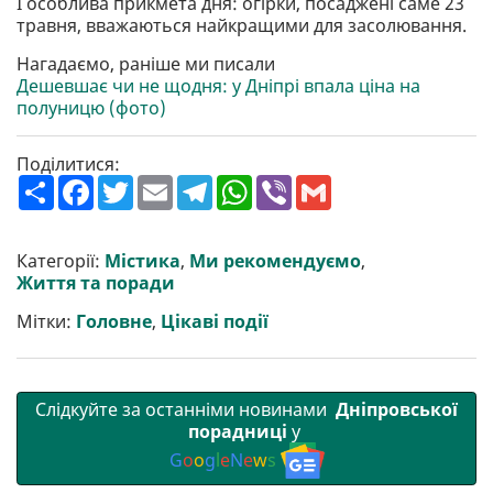
І особлива прикмета дня: огірки, посаджені саме 23
травня, вважаються найкращими для засолювання.
Нагадаємо, раніше ми писали
Дешевшає чи не щодня: у Дніпрі впала ціна на
полуницю (фото)
Поділитися:
П
F
T
E
T
W
V
G
о
a
w
m
e
h
i
m
ш
c
i
a
l
a
b
a
и
e
t
i
e
t
e
i
р
b
t
l
g
s
r
l
Категорії:
Містика
,
Ми рекомендуємо
,
и
o
e
r
A
Життя та поради
т
o
r
a
p
и
k
m
p
Мітки:
Головне
,
Цікаві події
Слідкуйте за останніми новинами
Дніпровської
порадниці
у
G
o
o
g
l
e
N
e
w
s