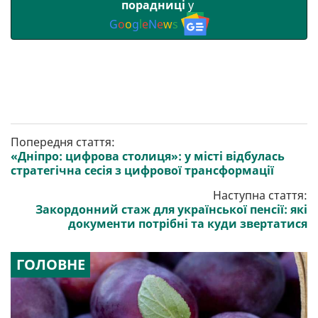
порадниці
у
G
o
o
g
l
e
N
e
w
s
Попередня стаття:
«Дніпро: цифрова столиця»: у місті відбулась
стратегічна сесія з цифрової трансформації
Наступна стаття:
Закордонний стаж для української пенсії: які
документи потрібні та куди звертатися
ГОЛОВНЕ