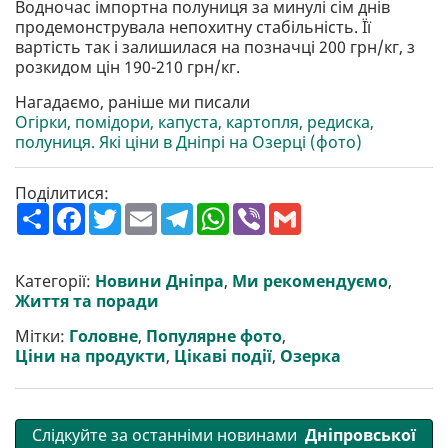
Водночас імпортна полуниця за минулі сім днів
продемонструвала непохитну стабільність. Її
вартість так і залишилася на позначці 200 грн/кг, з
розкидом цін 190-210 грн/кг.
Нагадаємо, раніше ми писали
Огірки, помідори, капуста, картопля, редиска,
полуниця. Які ціни в Дніпрі на Озерці (фото)
Поділитися:
П
F
T
E
T
W
V
G
о
a
w
m
e
h
i
m
ш
c
i
a
l
a
b
a
и
e
t
i
e
t
e
i
р
b
t
l
g
s
r
l
Категорії:
Новини Дніпра
,
Ми рекомендуємо
,
и
o
e
r
A
Життя та поради
т
o
r
a
p
и
k
m
p
Мітки:
Головне
,
Популярне фото
,
Ціни на продукти
,
Цікаві події
,
Озерка
Слідкуйте за останніми новинами
Дніпровської