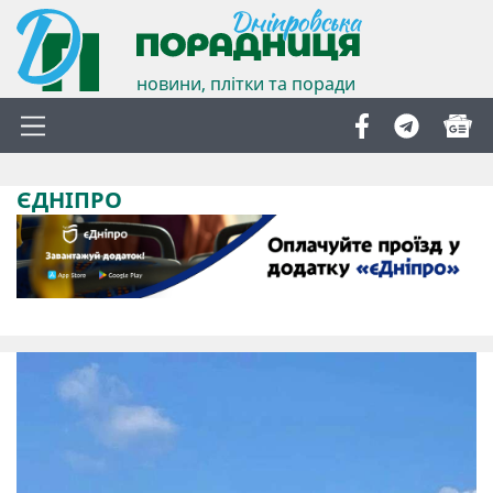
новини, плітки та поради
ЄДНІПРО