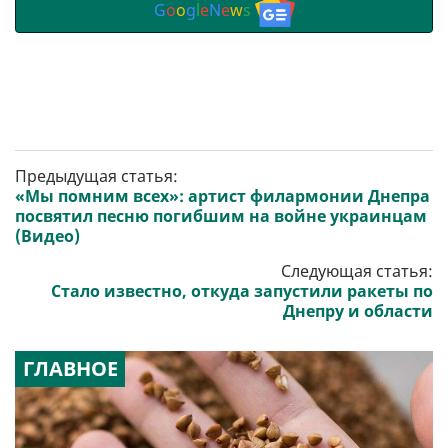
G
o
o
g
l
e
N
e
w
s
Предыдущая статья:
«Мы помним всех»: артист филармонии Днепра
посвятил песню погибшим на войне украинцам
(Видео)
Следующая статья:
Стало известно, откуда запустили ракеты по
Днепру и области
ГЛАВНОЕ