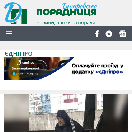
новини, плітки та поради
ЄДНІПРО