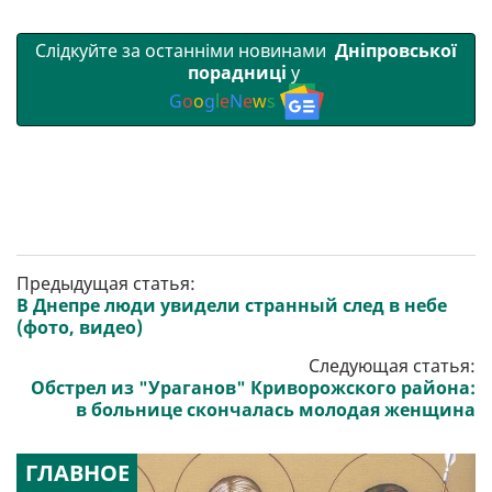
Слідкуйте за останніми новинами
Дніпровської
порадниці
у
G
o
o
g
l
e
N
e
w
s
Предыдущая статья:
В Днепре люди увидели странный след в небе
(фото, видео)
Следующая статья:
Обстрел из "Ураганов" Криворожского района:
в больнице скончалась молодая женщина
ГЛАВНОЕ