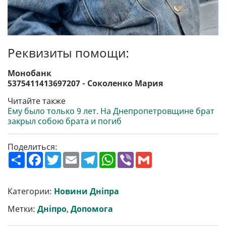
Реквизиты помощи:
Монобанк
5375411413697207 - Соколенко Мария
Читайте также
Ему было только 9 лет. На Днепропетровщине брат
закрыл собою брата и погиб
Поделиться:
П
F
T
E
T
W
V
G
о
a
w
m
e
h
i
m
ш
c
i
a
l
a
b
a
и
e
t
i
e
t
e
i
р
b
t
l
g
s
r
l
Категории:
Новини Дніпра
и
o
e
r
A
т
o
r
a
p
Метки:
Дніпро
,
Допомога
и
k
m
p