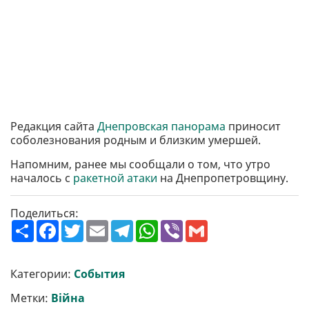
Редакция сайта
Днепровская панорама
приносит
соболезнования родным и близким умершей.
Напомним, ранее мы сообщали о том, что утро
началось с
ракетной атаки
на Днепропетровщину.
Поделиться:
П
F
T
E
T
W
V
G
о
a
w
m
e
h
i
m
ш
c
i
a
l
a
b
a
и
e
t
i
e
t
e
i
р
b
t
l
g
s
r
l
Категории:
События
и
o
e
r
A
т
o
r
a
p
Метки:
Війна
и
k
m
p