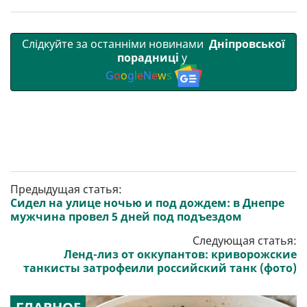
Слідкуйте за останніми новинами
Дніпровської
порадниці
у
G
o
o
g
l
e
N
e
w
s
Предыдущая статья:
Сидел на улице ночью и под дождем: в Днепре
мужчина провел 5 дней под подъездом
Следующая статья:
Ленд-лиз от оккупантов: криворожские
танкисты затрофеили российский танк (фото)