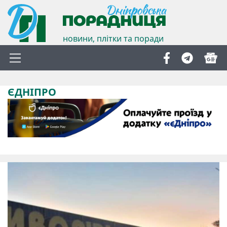
новини, плітки та поради
ЄДНІПРО