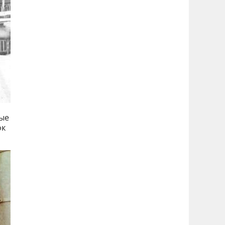
ные
ок