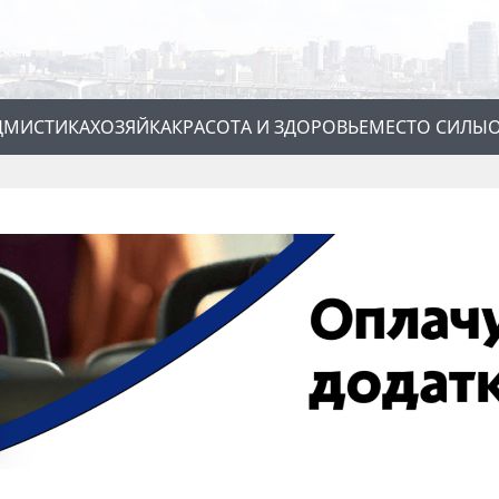
Д
МИСТИКА
ХОЗЯЙКА
КРАСОТА И ЗДОРОВЬЕ
МЕСТО СИЛЫ
О