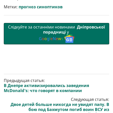
и
o
e
r
A
т
o
r
a
p
Метки:
прогноз синоптиков
и
k
m
p
Слідкуйте за останніми новинами
Дніпровської
порадниці
у
G
o
o
g
l
e
N
e
w
s
Предыдущая статья:
В Днепре активизировались заведения
McDonald’s: что говорят в компании
Следующая статья:
Двое детей больше никогда не увидят папу. В
бою под Бахмутом погиб воин ВСУ из