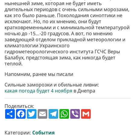
нынешней зиме, которая не будет иметь
длительных периодов с очень сильными морозами,
как это было раньше. Похолодания синоптики не
исключают. Но, по их мнению, они будут
кратковременными и с минимальной температурой
ночью до -15…-20 градусов. А вот, по мнению
заведующей отделом прикладной метеорологии и
климатологии Украинского
гидрометеорологического института ГСЧС Веры
Балабух, предстоящая зима, как никогда будет
теплой.
Напомним, ранее мы писали
Сильные заморозки и обильные ливни:
какая погода будет 4 ноября
в Днепра
Поделиться:
П
F
T
E
T
W
V
G
о
a
w
m
e
h
i
m
ш
c
i
a
l
a
b
a
и
e
t
i
e
t
e
i
р
b
t
l
g
s
r
l
Категории:
События