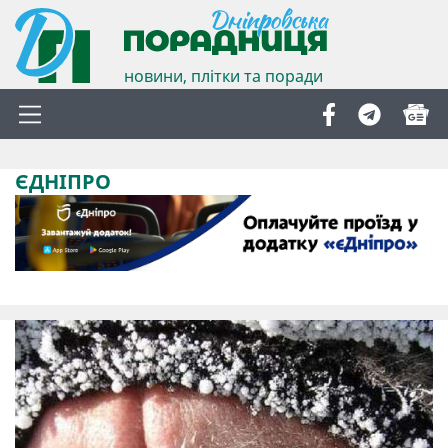
новини, плітки та поради
ЄДНІПРО