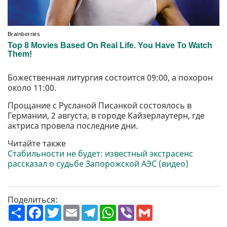
Божественная литургия состоится 09:00, а похорон
около 11:00.
Прощание с Русланой Писанкой состоялось в
Германии, 2 августа, в городе Кайзерлаутерн, где
актриса провела последние дни.
Читайте также
Стабильности не будет: известный экстрасенс
рассказал о судьбе Запорожской АЭС (видео)
Поделиться:
П
F
T
E
T
W
V
G
о
a
w
m
e
h
i
m
ш
c
i
a
l
a
b
a