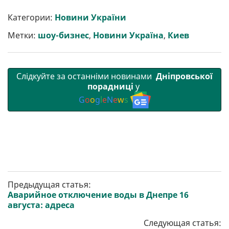
и
e
t
i
e
t
e
i
р
b
t
l
g
s
r
l
Категории:
Новини України
и
o
e
r
A
т
o
r
a
p
Метки:
шоу-бизнес
,
Новини Україна
,
Киев
и
k
m
p
Слідкуйте за останніми новинами
Дніпровської
порадниці
у
G
o
o
g
l
e
N
e
w
s
Предыдущая статья:
Аварийное отключение воды в Днепре 16
августа: адреса
Следующая статья: