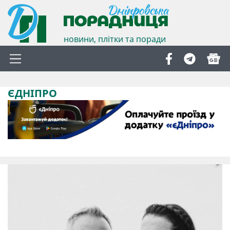
новини, плітки та поради
ЄДНІПРО