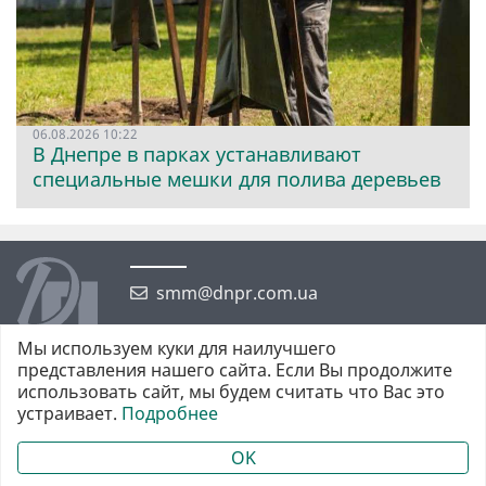
06.08.2026 10:22
В Днепре в парках устанавливают
специальные мешки для полива деревьев
smm@dnpr.com.ua
Мы используем куки для наилучшего
представления нашего сайта. Если Вы продолжите
использовать сайт, мы будем считать что Вас это
устраивает.
Подробнее
©2026 https://dnpr.com.ua Дніпровська порадниця
Всі права захищені. При повному або частковому використанні
OK
матеріалів обов'язкове активне гіперпосилання у першому абзаці.