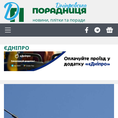
новини, плітки та поради
ЄДНІПРО