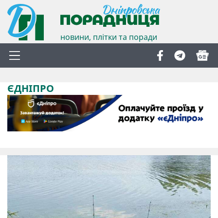
новини, плітки та поради
ЄДНІПРО