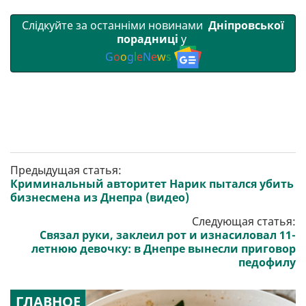
Слідкуйте за останніми новинами
Дніпровської
порадниці
у
G
o
o
g
l
e
N
e
w
s
Предыдущая статья:
Криминальный авторитет Нарик пытался убить
бизнесмена из Днепра (видео)
Следующая статья:
Связал руки, заклеил рот и изнасиловал 11-
летнюю девочку: в Днепре вынесли приговор
педофилу
ГЛАВНОЕ