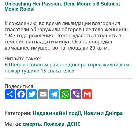
К сожалению, во время ликвидации возгорания
спасатели обнаружили обгоревшее тело женщины
1947 года рождения. Пожар удалось потушить в
течение пятнадцати минут. Огонь повредил
домашнее имущество на площади 20 кв. м.
Читайте также:
В Шевченковском районе Днепра горел жилой дом:
пожар тушили 15 спасателей
Поделиться:
П
F
T
E
T
W
V
G
о
a
w
m
e
h
i
m
ш
c
i
a
l
a
b
a
и
e
t
i
e
t
e
i
р
b
t
l
g
s
r
l
Категории:
Надзвичайні події
,
Новини Дніпра
и
o
e
r
A
т
o
r
a
p
Метки:
смерть
,
Пожежа
,
ДСНС
и
k
m
p