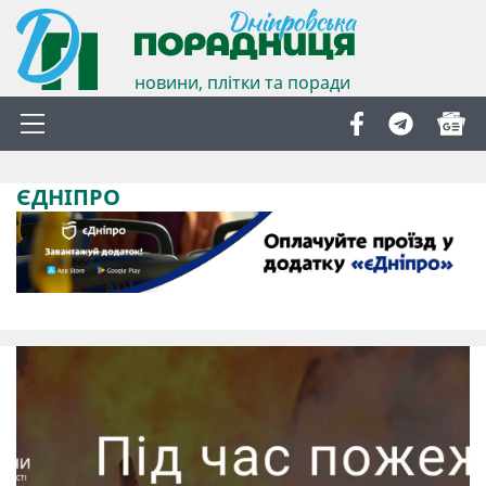
новини, плітки та поради
ЄДНІПРО