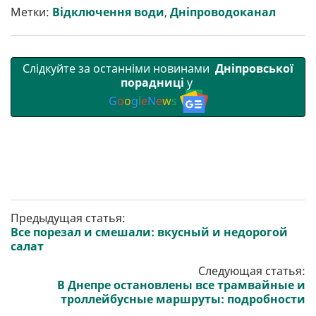
т
o
r
a
p
Метки:
Відключення води
,
Дніпроводоканал
и
k
m
p
Слідкуйте за останніми новинами
Дніпровської
порадниці
у
G
o
o
g
l
e
N
e
w
s
Предыдущая статья:
Все порезал и смешали: вкусный и недорогой
салат
Следующая статья:
В Днепре остановлены все трамвайные и
троллейбусные маршруты: подробности