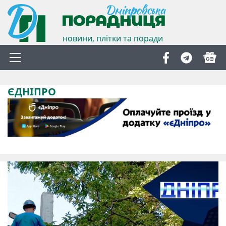
новини, плітки та поради
ЄДНІПРО