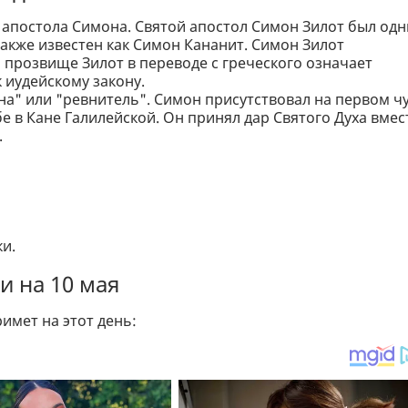
и апостола Симона. Святой апостол Симон Зилот был од
также известен как Симон Кананит. Симон Зилот
о прозвище Зилот в переводе с греческого означает
к иудейскому закону.
на" или "ревнитель". Симон присутствовал на первом ч
е в Кане Галилейской. Он принял дар Святого Духа вмес
.
и.
 на 10 мая
имет на этот день: