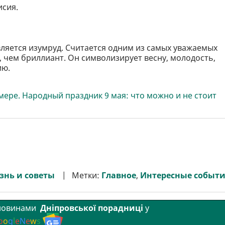
исия.
вляется изумруд. Считается одним из самых уважаемых
 чем бриллиант. Он символизирует весну, молодость,
ию.
ере. Народный праздник 9 мая: что можно и не стоит
знь и советы
Метки:
Главное
,
Интересные событ
 новинами
Дніпровської порадниці
у
o
o
g
l
e
N
e
w
s