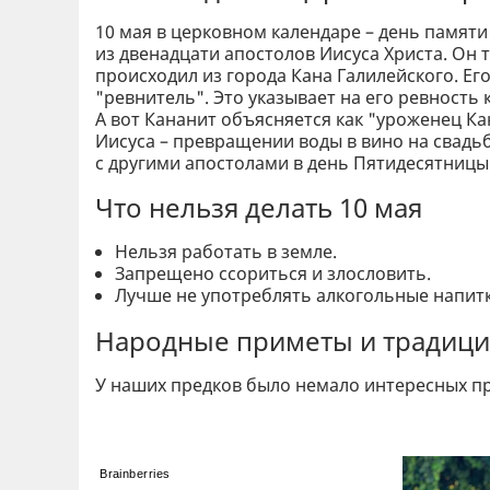
10 мая в церковном календаре – день памят
из двенадцати апостолов Иисуса Христа. Он 
происходил из города Кана Галилейского. Ег
"ревнитель". Это указывает на его ревность 
А вот Кананит объясняется как "уроженец Ка
Иисуса – превращении воды в вино на свадьб
с другими апостолами в день Пятидесятницы
Что нельзя делать 10 мая
Нельзя работать в земле.
Запрещено ссориться и злословить.
Лучше не употреблять алкогольные напитк
Народные приметы и традиции
У наших предков было немало интересных пр