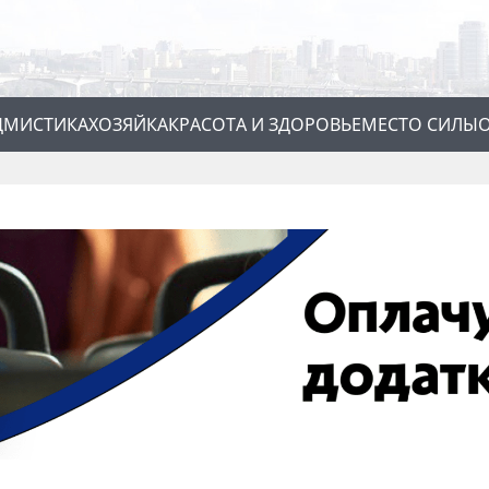
Д
МИСТИКА
ХОЗЯЙКА
КРАСОТА И ЗДОРОВЬЕ
МЕСТО СИЛЫ
О