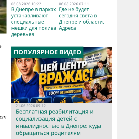
06.08.2026 10:22
06.08.2026 07:11
В Днепре в парках
Где не будет
устанавливают
сегодня света в
специальные
Днепре и области.
мешки для полива
Адреса
деревьев
е
ПОПУЛЯРНОЕ ВИДЕО
21.06.2026 09:12
Бесплатная реабилитация и
ает
социализация детей с
инвалидностью в Днепре: куда
обращаться родителям