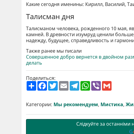
Какие сегодня именины: Кирилл, Василий, Та
Талисман дня
Талисманом человека, рожденного 10 мая, я
камней. В древности изумруд ценили больше,
надежду, будущее, справедливость и гармон
Также ранее мы писали
Совершенное добро вернется в двойном разм
делать
Поделиться:
П
F
T
E
T
W
V
G
о
a
w
m
e
h
i
m
ш
c
i
a
l
a
b
a
и
e
t
i
e
t
e
i
р
b
t
l
g
s
r
l
Категории:
Мы рекомендуем
,
Мистика
,
Жи
и
o
e
r
A
т
o
r
a
p
и
k
m
p
Слідкуйте за останніми
G