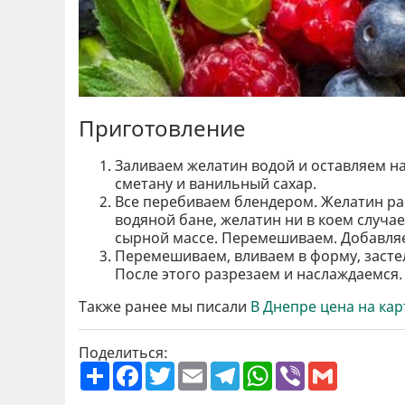
Приготовление
Заливаем желатин водой и оставляем наб
сметану и ванильный сахар.
Все перебиваем блендером. Желатин р
водяной бане, желатин ни в коем случае
сырной массе. Перемешиваем. Добавляем
Перемешиваем, вливаем в форму, застел
После этого разрезаем и наслаждаемся.
Также ранее мы писали
В Днепре цена на ка
Поделиться:
П
F
T
E
T
W
V
G
о
a
w
m
e
h
i
m
ш
c
i
a
l
a
b
a