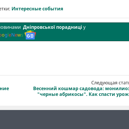
етки:
Интересные события
 новинами
Дніпровської порадниці
у
o
o
g
l
e
N
e
w
s
Следующая стат
ение
Весенний кошмар садовода: монилио
"черные абрикосы". Как спасти уро