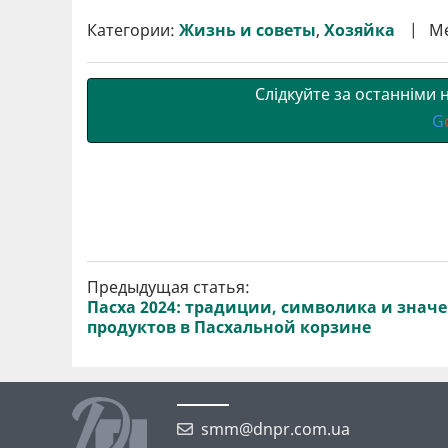
и
e
t
i
e
t
e
i
р
b
t
l
g
s
r
l
Категории:
Жизнь и советы
,
Хозяйка
М
и
o
e
r
A
т
o
r
a
p
и
k
m
p
Слідкуйте за останніми
G
Предыдущая статья:
Пасха 2024: традиции, символика и знач
продуктов в Пасхальной корзине
smm@dnpr.com.ua