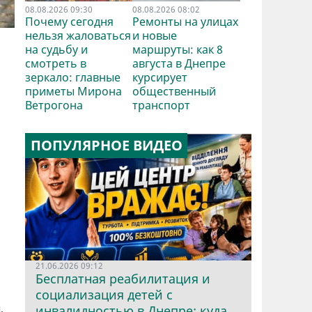
08.08.2026 09:30
08.08.2026 08:02
Почему сегодня
Ремонты на улицах
нельзя жаловаться
и новые
на судьбу и
маршруты: как 8
смотреть в
августа в Днепре
зеркало: главные
курсирует
приметы Мирона
общественный
Ветрогона
транспорт
ПОПУЛЯРНОЕ ВИДЕО
21.06.2026 09:12
Бесплатная реабилитация и
социализация детей с
,
инвалидностью в Днепре: куда