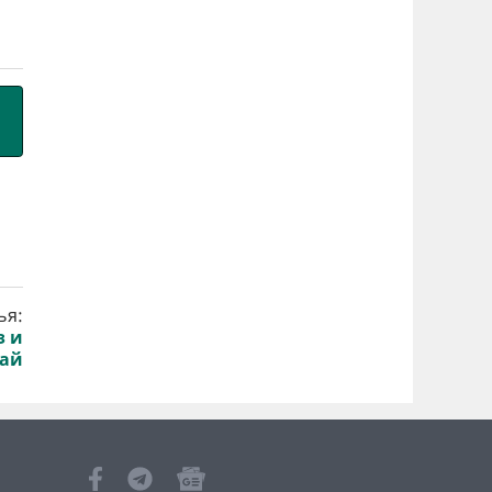
ья:
з и
жай