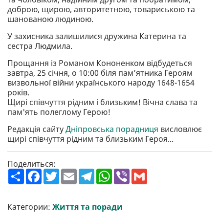
доброю, щирою, авторитетною, товариською та
шанованою людиною.
У захисника залишилися дружина Катерина та
сестра Людмила.
Прощання із Романом Кононенком відбудеться
завтра, 25 січня, о 10:00 біля пам’ятника Героям
визвольної війни українського народу 1648-1654
років.
Щирі співчуття рідним і близьким! Вічна слава та
пам'ять полеглому Герою!
Редакція сайту
Дніпровська порадниця
висловлює
щирі співчуття рідним та близьким Героя...
Поделиться:
П
F
T
E
T
W
V
G
о
a
w
m
e
h
i
m
ш
c
i
a
l
a
b
a
и
e
t
i
e
t
e
i
р
b
t
l
g
s
r
l
Категории:
Життя та поради
и
o
e
r
A