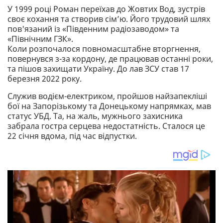
У 1999 році Роман переїхав до Жовтих Вод, зустрів
своє кохання та створив сім’ю. Його трудовий шлях
пов'язаний із «Південним радіозаводом» та
«Північним ГЗК».
Коли розпочалося повномасштабне вторгнення,
повернувся з-за кордону, де працював останні роки,
та пішов захищати Україну. До лав ЗСУ став 17
березня 2022 року.
Служив водієм-електриком, пройшов найзапекліші
бої на Запорізькому та Донецькому напрямках, мав
статус УБД. Та, на жаль, мужнього захисника
забрала гостра серцева недостатність. Сталося це
22 січня вдома, під час відпустки.