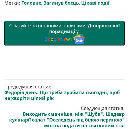
т
o
r
a
p
Метки:
Головне
,
Загинув боєць
,
Цікаві події
и
k
m
p
Слідкуйте за останніми новинами
Дніпровської
порадниці
у
G
o
o
g
l
e
N
e
w
s
Предыдущая статья:
Федорів день. Що треба зробити сьогодні, щоб
не хворіти цілий рік
Следующая статья:
Виходить смачніше, ніж "Шуба". Шедевр
кулінарії салат "Оселедець під білою периною"
можна подати на святковий стіл