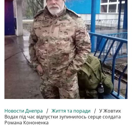
Новости Днепра
/
Життя та поради
/
У Жовтих
Водах під час відпустки зупинилось серце солдата
Романа Кононенка