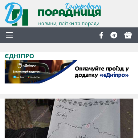
новини, плітки та поради
ЄДНІПРО