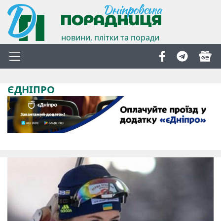
новини, плітки та поради
ЄДНІПРО