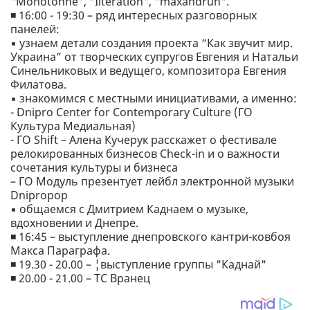
"Monotonne", "Iiteration", "maxandruh".
◾️ 16:00 - 19:30 – ряд интересных разговорных
панелей:
▪️ узнаем детали создания проекта “Как звучит мир.
Украина” от творческих супругов Евгения и Натальи
Синельниковых и ведущего, композитора Евгения
Филатова.
▪️ знакомимся с местными инициативами, а именно:
- Dnipro Center for Contemporary Culture (ГО
Культура Медиальная)
- ГО Shift – Алена Кучерук расскажет о фестивале
релокированных бизнесов Check-in и о важности
сочетания культуры и бизнеса
– ГО Модуль презентует лейбл электронной музыки
Dnipropop
▪️ общаемся с Дмитрием Каднаем о музыке,
вдохновении и Днепре.
◾️ 16:45 – выступление днепровского кантри-ковбоя
Макса Параграфа.
◾️ 19.30 - 20.00 – ¦выступление группы "Каднай"
◾️ 20.00 - 21.00 – ТС Вранец