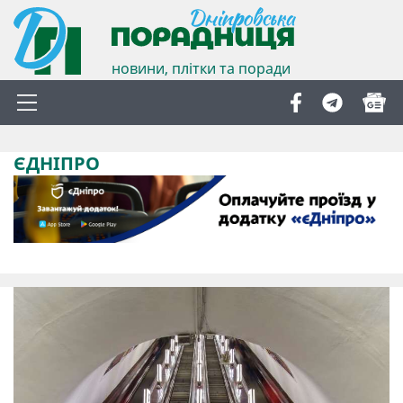
новини, плітки та поради
ЄДНІПРО